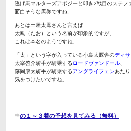
逃げ馬マルターズアポジーと叩き2戦目のステフ
面白そうな馬券ですね。
あとは土屋太鳳さんと言えば
太鳳（たお）という名前が印象的ですが、
これは本名のようですね。
「太」という字が入っている小島太厩舎の
ディサ
太宰啓介騎手が騎乗する
ロードヴァンドール
、
藤岡康太騎手が騎乗する
アングライフェン
あたり
気をつけたいですね。
の１～３着の予想を見てみる（無料）