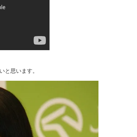
いと思います。