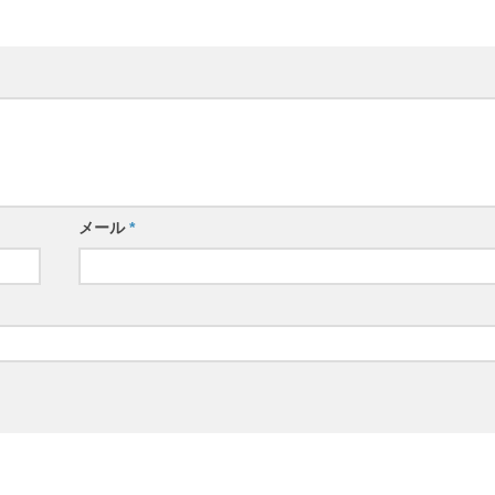
メール
*