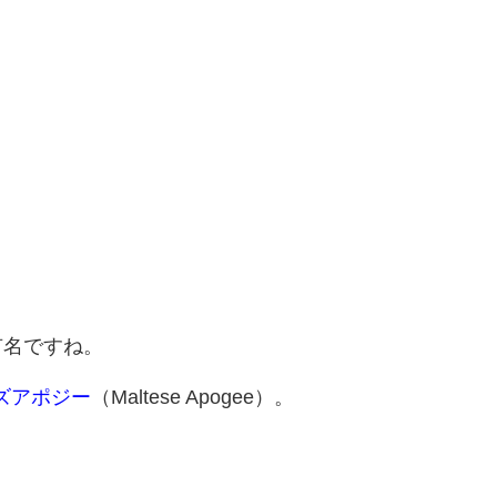
有名ですね。
ズアポジー
（Maltese Apogee）。