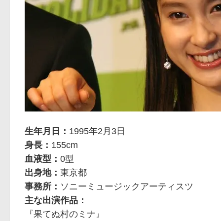
生年月日：
1995年2月3日
身長：
155cm
血液型：
0型
出身地：
東京都
事務所：
ソニーミュージックアーティスツ
主な出演作品：
『果てぬ村のミナ』