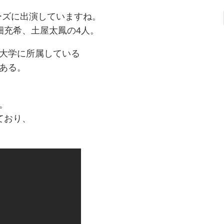
」シリーズに出演していますね。
畑充希、土屋太鳳の4人。
大学に所属している
ある。
。
ており、