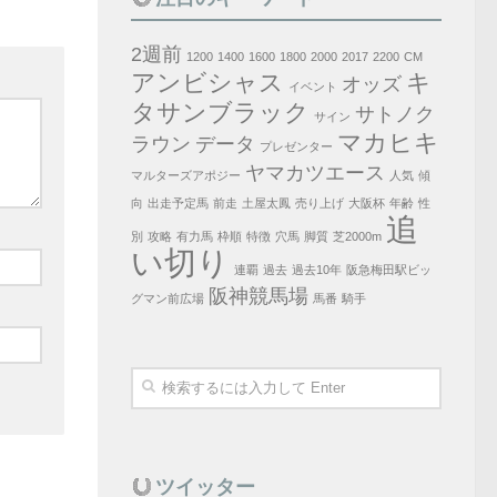
2週前
1200
1400
1600
1800
2000
2017
2200
CM
アンビシャス
キ
オッズ
イベント
タサンブラック
サトノク
サイン
マカヒキ
ラウン
データ
プレゼンター
ヤマカツエース
マルターズアポジー
人気
傾
向
出走予定馬
前走
土屋太鳳
売り上げ
大阪杯
年齢
性
追
別
攻略
有力馬
枠順
特徴
穴馬
脚質
芝2000m
い切り
連覇
過去
過去10年
阪急梅田駅ビッ
阪神競馬場
グマン前広場
馬番
騎手
ツイッター