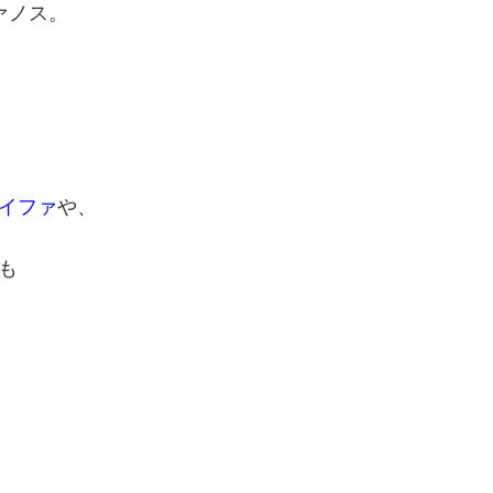
ァノス。
イファ
や、
も