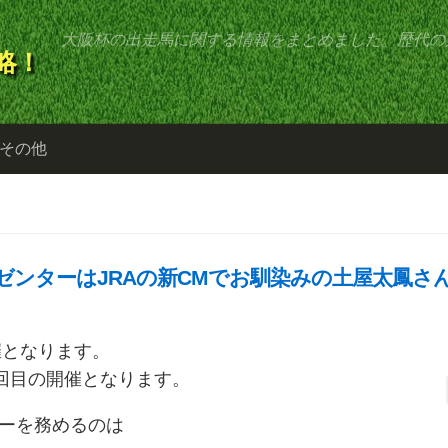
大阪杯の出走馬に関する情報をまとめました。歴代の
略！
その他
レゼンターはJRAの新CMでお馴染みの土屋太鳳さ
催となります。
回目の開催となります。
ーを務めるのは