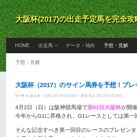
大阪杯(2017)の出走予定馬を完全攻
HOME
出走馬
データ・傾向
予想・見解
予想・見解
大阪杯（2017）のサイン馬券を予想！プ
BY
H. ヒロユキ
· 公開
2017年3月29日
· 更新済み
2017年3月29日
4月2日（日）は阪神競馬場で
第61回大阪杯
が開
今年からG1に昇格され、G1レースとしては第一
そんな記念すべき第一回目のレースのプレゼンタ