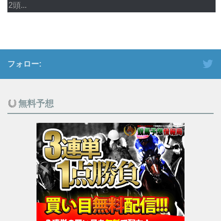
2頭...
フォロー:
無料予想