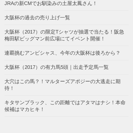
JRAの新CMでお馴染みの土屋太鳳さん！
大阪杯の過去の売り上げ一覧
大阪杯（2017）の限定Tシャツが抽選で当たる！阪急
梅田駅ビッグマン前広場にてイベント開催！
連覇挑むアンビシャス、今年の大阪杯は後ろから？
大阪杯（2017）の有力馬5頭｜出走予定馬一覧
大穴はこの馬？！マルターズアポジーの大逃走に期
待！
キタサンブラック、この距離ではアタマはナシ！本命
候補はマカヒキ！