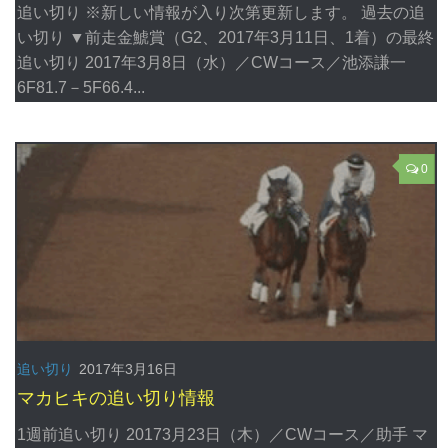
追い切り ※新しい情報が入り次第更新します。 過去の追
い切り ▼前走金鯱賞（G2、2017年3月11日、1着）の最終
追い切り 2017年3月8日（水）／CWコース／池添謙一
6F81.7－5F66.4...
0
追い切り
2017年3月16日
マカヒキの追い切り情報
1週前追い切り 20173月23日（木）／CWコース／助手 マ