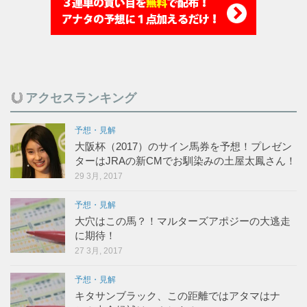
アクセスランキング
予想・見解
大阪杯（2017）のサイン馬券を予想！プレゼン
ターはJRAの新CMでお馴染みの土屋太鳳さん！
29 3月, 2017
予想・見解
大穴はこの馬？！マルターズアポジーの大逃走
に期待！
27 3月, 2017
予想・見解
キタサンブラック、この距離ではアタマはナ