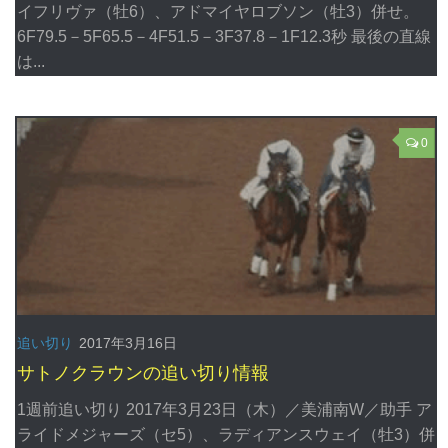
イフリヴァ（牡6）、アドマイヤロブソン（牡3）併せ。
6F79.5－5F65.5－4F51.5－3F37.8－1F12.3秒 最後の直線
は...
0
追い切り
2017年3月16日
サトノクラウンの追い切り情報
1週前追い切り 2017年3月23日（木）／美浦南W／助手 ア
ライドメジャーズ（セ5）、ラディアンスウェイ（牡3）併