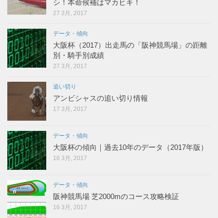
シ！本命候補はマカヒキ！
27 3月, 2017
データ・傾向
大阪杯（2017）出走馬の「阪神競馬場」の距離
別・騎手別成績
27 3月, 2017
追い切り
アンビシャスの追い切り情報
17 3月, 2017
データ・傾向
大阪杯の傾向｜過去10年のデータ（2017年版）
16 3月, 2017
データ・傾向
阪神競馬場 芝2000mのコース攻略検証
16 3月, 2017