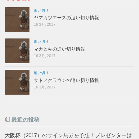
追い切り
ヤマカツエースの追い切り情報
16 3月, 2017
追い切り
マカヒキの追い切り情報
16 3月, 2017
追い切り
サトノクラウンの追い切り情報
16 3月, 2017
最近の投稿
大阪杯（2017）のサイン馬券を予想！プレゼンターは