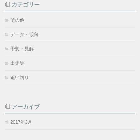
カテゴリー
その他
データ・傾向
予想・見解
出走馬
追い切り
アーカイブ
2017年3月